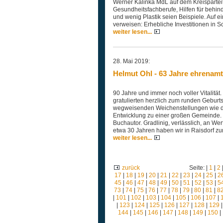
Werner Kalinka MdL auf dem Kreisparteit
Gesundheitsfachberufe, Hilfen für behind
und wenig Plastik seien Beispiele. Auf e
verweisen: Erhebliche Investitionen in 
weiter lesen...
28. Mai 2019:
Helmut Ohl - 63 Jahre ehrenamtl
90 Jahre und immer noch voller Vitalität
gratulierten herzlich zum runden Geburts
wegweisenden Weichenstellungen wie d
Entwicklung zu einer großen Gemeinde. S
Buchautor. Gradlinig, verlässlich, an Wer
etwa 30 Jahren haben wir in Raisdorf zu
weiter lesen...
zurück
Seite: |
1
|
2
17
|
18
|
19
|
20
|
21
|
22
|
23
|
24
|
25
|
2
45
|
46
|
47
|
48
|
49
|
50
|
51
|
52
|
53
|
5
73
|
74
|
75
|
76
|
77
|
78
|
79
|
80
|
81
|
8
|
101
|
102
|
103
|
104
|
105
|
106
|
107
|
|
123
|
124
|
125
|
126
|
127
|
128
|
129
144
|
145
|
146
|
147
|
148
|
149
|
150
|