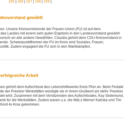
165
|
166
|
167
|
168
|
169
|
ndesvorstand gewählt
en. Unsere Kreisvorsitzende der Frauen-Union (FU) ist auf dem
 des Landes mit einem sehr guten Ergebnis in den Landesvorstand gewählt
ckwunsch an alle andere Gewählten. Claudia gehört dem CDU-Kreisvorstand in
tzende. Schwerpunktthemen der FU im Kreis sind Soziales, Frauen,
olitik. Zudem engagiert die FU sich in den Wahlkämpfen.
erfolgreiche Arbeit
sen gehört dem Aufsichtsrat des Lebenshilfewerks Kreis Plön an. Beim Festakt
der Preetzer Werkstätten würdigte sie in ihrem Grußwort als stellv. Preetzer
leistet wird. Zusammen mit dem Vorsitzenden des Aufsichtsrates, Kay Sedemund,
enk für die Werkstätten. Zudem waren u.a. die MdLs Werner Kalinka und Tim
e Kord-to-Krax gekommen.