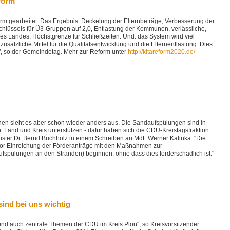
eform
orm gearbeitet. Das Ergebnis: Deckelung der Elternbeträge, Verbesserung der
chlüssels für Ü3-Gruppen auf 2,0, Entlastung der Kommunen, verlässliche,
des Landes, Höchstgrenze für Schließzeiten. Und: das System wird viel
zusätzliche Mittel für die Qualitätsentwicklung und die Elternentlastung. Dies
m", so der Gemeindetag. Mehr zur Reform unter
http://kitareform2020.de/
hen sieht es aber schon wieder anders aus. Die Sandaufspülungen sind in
 Land und Kreis unterstützen - dafür haben sich die CDU-Kreistagsfraktion
nister Dr. Bernd Buchholz in einem Schreiben an MdL Werner Kalinka: "Die
r Einreichung der Förderanträge mit den Maßnahmen zur
fspülungen an den Stränden) beginnen, ohne dass dies förderschädlich ist."
sind bei uns wichtig
sind auch zentrale Themen der CDU im Kreis Plön", so Kreisvorsitzender