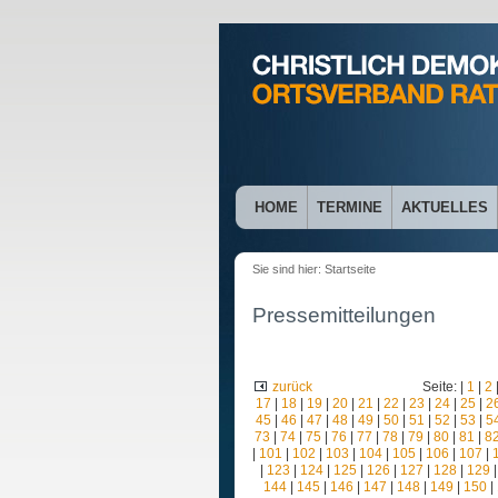
HOME
TERMINE
AKTUELLES
Sie sind hier:
Startseite
Pressemitteilungen
zurück
Seite: |
1
|
2
17
|
18
|
19
|
20
|
21
|
22
|
23
|
24
|
25
|
2
45
|
46
|
47
|
48
|
49
|
50
|
51
|
52
|
53
|
5
73
|
74
|
75
|
76
|
77
|
78
|
79
|
80
|
81
|
8
|
101
|
102
|
103
|
104
|
105
|
106
|
107
|
|
123
|
124
|
125
|
126
|
127
|
128
|
129
144
|
145
|
146
|
147
|
148
|
149
|
150
|