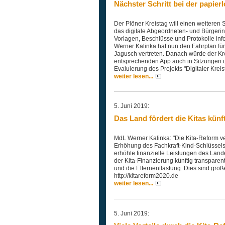
Nächster Schritt bei der papier
Der Plöner Kreistag will einen weiteren S
das digitale Abgeordneten- und Bürgeri
Vorlagen, Beschlüsse und Protokolle inf
Werner Kalinka hat nun den Fahrplan für 
Jagusch vertreten. Danach würde der Kre
entsprechenden App auch in Sitzungen d
Evaluierung des Projekts "Digitaler Krei
weiter lesen...
5. Juni 2019:
Das Land fördert die Kitas künf
MdL Werner Kalinka: "Die Kita-Reform ve
Erhöhung des Fachkraft-Kind-Schlüssels 
erhöhte finanzielle Leistungen des Lande
der Kita-Finanzierung künftig transparent
und die Elternentlastung. Dies sind groß
http://kitareform2020.de
weiter lesen...
5. Juni 2019: