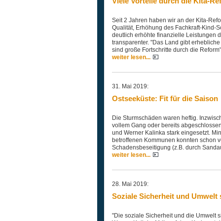
Viele Vorteile durch die Kita-R
Seit 2 Jahren haben wir an der Kita-Ref
Qualität, Erhöhung des Fachkraft-Kind-S
deutlich erhöhte finanzielle Leistungen 
transparenter. "Das Land gibt erhebliche 
sind große Fortschritte durch die Refor
weiter lesen...
31. Mai 2019:
Ostseeküste: Fit für die Saison
Die Sturmschäden waren heftig. Inzwisc
vollem Gang oder bereits abgeschlossen.
und Werner Kalinka stark eingesetzt. Mi
betroffenen Kommunen konnten schon vo
Schadensbeseitigung (z.B. durch Sandau
weiter lesen...
28. Mai 2019:
Soziale Sicherheit und Umwelt 
"Die soziale Sicherheit und die Umwelt 