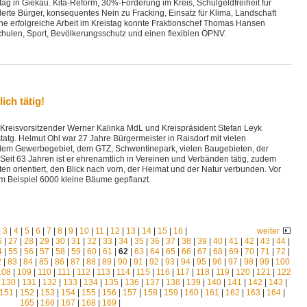
ag in Giekau. Kita-Reform, 30%-Förderung im Kreis, Schulgeldfreiheit für
erte Bürger, konsequentes Nein zu Fracking, Einsatz für Klima, Landschaft
ine erfolgreiche Arbeit im Kreistag konnte Fraktionschef Thomas Hansen
Schulen, Sport, Bevölkerungsschutz und einen flexiblen ÖPNV.
ich tätig!
. Kreisvorsitzender Werner Kalinka MdL und Kreispräsident Stefan Leyk
tatg. Helmut Ohl war 27 Jahre Bürgermeister in Raisdorf mit vielen
em Gewerbegebiet, dem GTZ, Schwentinepark, vielen Baugebieten, der
eit 63 Jahren ist er ehrenamtlich in Vereinen und Verbänden tätig, zudem
ten orientiert, den Blick nach vorn, der Heimat und der Natur verbunden. Vor
m Beispiel 6000 kleine Bäume gepflanzt.
|
3
|
4
|
5
|
6
|
7
|
8
|
9
|
10
|
11
|
12
|
13
|
14
|
15
|
16
|
weiter
6
|
27
|
28
|
29
|
30
|
31
|
32
|
33
|
34
|
35
|
36
|
37
|
38
|
39
|
40
|
41
|
42
|
43
|
44
|
4
|
55
|
56
|
57
|
58
|
59
|
60
|
61
|
62
|
63
|
64
|
65
|
66
|
67
|
68
|
69
|
70
|
71
|
72
|
2
|
83
|
84
|
85
|
86
|
87
|
88
|
89
|
90
|
91
|
92
|
93
|
94
|
95
|
96
|
97
|
98
|
99
|
100
108
|
109
|
110
|
111
|
112
|
113
|
114
|
115
|
116
|
117
|
118
|
119
|
120
|
121
|
122
|
130
|
131
|
132
|
133
|
134
|
135
|
136
|
137
|
138
|
139
|
140
|
141
|
142
|
143
|
151
|
152
|
153
|
154
|
155
|
156
|
157
|
158
|
159
|
160
|
161
|
162
|
163
|
164
|
165
|
166
|
167
|
168
|
169
|