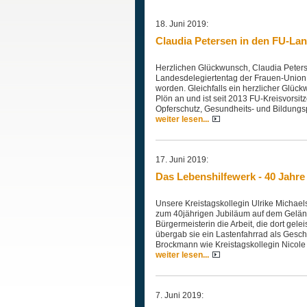
18. Juni 2019:
Claudia Petersen in den FU-La
Herzlichen Glückwunsch, Claudia Peters
Landesdelegiertentag der Frauen-Union
worden. Gleichfalls ein herzlicher Glü
Plön an und ist seit 2013 FU-Kreisvorsi
Opferschutz, Gesundheits- und Bildungsp
weiter lesen...
17. Juni 2019:
Das Lebenshilfewerk - 40 Jahre 
Unsere Kreistagskollegin Ulrike Michael
zum 40jährigen Jubiläum auf dem Gelände 
Bürgermeisterin die Arbeit, die dort ge
übergab sie ein Lastenfahrrad als Gesch
Brockmann wie Kreistagskollegin Nicol
weiter lesen...
7. Juni 2019: