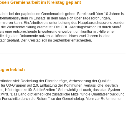
losen Gremienarbeit im Kreistag geplant
chritt bei der papierlosen Gremienarbeit gehen. Bereits seit über 10 Jahren ist
nformationssystem im Einsatz, in dem man sich über Tagesordnungen,
ormieren kann. Ein Arbeitskreis unter Leitung des Hauptausschussvorsitzenden
die Weiterentwicklung erarbeitet. Die CDU-Kreistagsfraktion ist durch André
is eine entsprechende Erweiterung erwerben, um künftig mit Hilfe einer
ie digitalen Dokumente nutzen zu können. Nach zwei Jahren ist eine
stag" geplant. Der Kreistag soll im September entscheiden.
tig erheblich
rändert viel: Deckelung der Elternbeträge, Verbesserung der Qualität,
für Ü3-Gruppen auf 2,0, Entlastung der Kommunen, verlässliche, deutlich
s, Höchstgrenze für Schließzeiten." Sehr wichtig ist auch, dass das System
 wird. "Das Land gibt erhebliche zusätzliche Mittel für die Qualitätsentwicklung
e Fortschritte durch die Reform", so der Gemeindetag. Mehr zur Reform unter