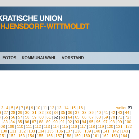
FOTOS
KOMMUNALWAHL
VORSTAND
|
3
|
4
|
5
|
6
|
7
|
8
|
9
|
10
|
11
|
12
|
13
|
14
|
15
|
16
|
weiter
6
|
27
|
28
|
29
|
30
|
31
|
32
|
33
|
34
|
35
|
36
|
37
|
38
|
39
|
40
|
41
|
42
|
43
|
44
|
4
|
55
|
56
|
57
|
58
|
59
|
60
|
61
|
62
|
63
|
64
|
65
|
66
|
67
|
68
|
69
|
70
|
71
|
72
|
2
|
83
|
84
|
85
|
86
|
87
|
88
|
89
|
90
|
91
|
92
|
93
|
94
|
95
|
96
|
97
|
98
|
99
|
100
108
|
109
|
110
|
111
|
112
|
113
|
114
|
115
|
116
|
117
|
118
|
119
|
120
|
121
|
122
|
130
|
131
|
132
|
133
|
134
|
135
|
136
|
137
|
138
|
139
|
140
|
141
|
142
|
143
|
151
|
152
|
153
|
154
|
155
|
156
|
157
|
158
|
159
|
160
|
161
|
162
|
163
|
164
|