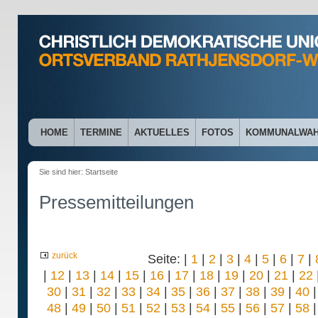
HOME
TERMINE
AKTUELLES
FOTOS
KOMMUNALWA
Sie sind hier:
Startseite
Pressemitteilungen
zurück
Seite: |
1
|
2
|
3
|
4
|
5
|
6
|
7
|
|
12
|
13
|
14
|
15
|
16
|
17
|
18
|
19
|
20
|
21
|
22
30
|
31
|
32
|
33
|
34
|
35
|
36
|
37
|
38
|
39
|
40
48
|
49
|
50
|
51
|
52
|
53
|
54
|
55
|
56
|
57
|
58