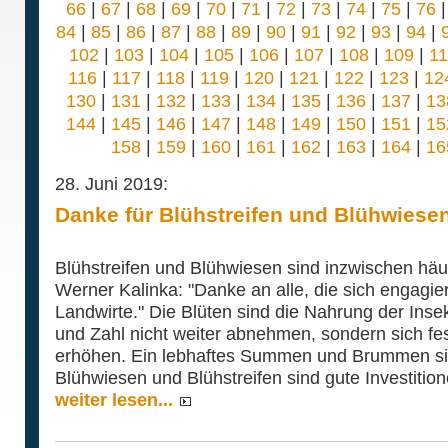
66
|
67
|
68
|
69
|
70
|
71
|
72
|
73
|
74
|
75
|
76
84
|
85
|
86
|
87
|
88
|
89
|
90
|
91
|
92
|
93
|
94
|
102
|
103
|
104
|
105
|
106
|
107
|
108
|
109
|
1
116
|
117
|
118
|
119
|
120
|
121
|
122
|
123
|
12
130
|
131
|
132
|
133
|
134
|
135
|
136
|
137
|
13
144
|
145
|
146
|
147
|
148
|
149
|
150
|
151
|
15
158
|
159
|
160
|
161
|
162
|
163
|
164
|
16
28. Juni 2019:
Danke für Blühstreifen und Blühwiese
Blühstreifen und Blühwiesen sind inzwischen häu
Werner Kalinka: "Danke an alle, die sich engagi
Landwirte." Die Blüten sind die Nahrung der Insek
und Zahl nicht weiter abnehmen, sondern sich fe
erhöhen. Ein lebhaftes Summen und Brummen si
Blühwiesen und Blühstreifen sind gute Investition
weiter lesen...