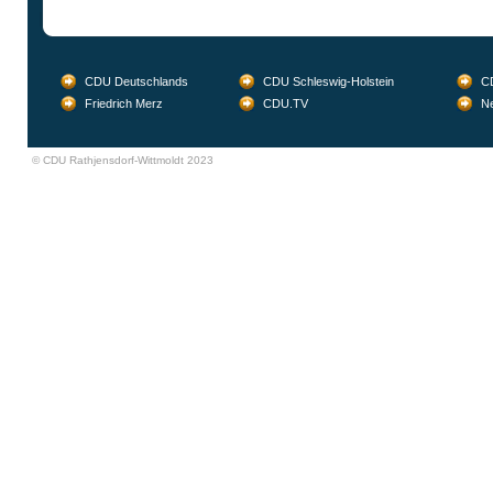
CDU Deutschlands
CDU Schleswig-Holstein
CD
Friedrich Merz
CDU.TV
Ne
© CDU Rathjensdorf-Wittmoldt 2023