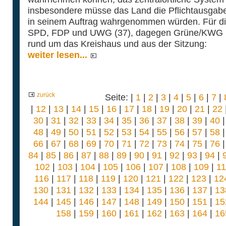
insbesondere müsse das Land die Pflichtausgabe
in seinem Auftrag wahrgenommen würden. Für di
SPD, FDP und UWG (37), dagegen Grüne/KWG (1
rund um das Kreishaus und aus der Sitzung:
weiter lesen...
zurück
Seite: |
1
|
2
|
3
|
4
|
5
|
6
|
7
|
|
12
|
13
|
14
|
15
|
16
|
17
|
18
|
19
|
20
|
21
|
22
30
|
31
|
32
|
33
|
34
|
35
|
36
|
37
|
38
|
39
|
40
48
|
49
|
50
|
51
|
52
|
53
|
54
|
55
|
56
|
57
|
58
66
|
67
|
68
|
69
|
70
|
71
|
72
|
73
|
74
|
75
|
76
84
|
85
|
86
|
87
|
88
|
89
|
90
|
91
|
92
|
93
|
94
|
102
|
103
|
104
|
105
|
106
|
107
|
108
|
109
|
1
116
|
117
|
118
|
119
|
120
|
121
|
122
|
123
|
12
130
|
131
|
132
|
133
|
134
|
135
|
136
|
137
|
13
144
|
145
|
146
|
147
|
148
|
149
|
150
|
151
|
15
158
|
159
|
160
|
161
|
162
|
163
|
164
|
16