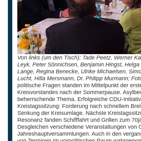
Von links (um den Tisch): Tade Peetz, Werner K
Leyk, Peter Sönnichsen, Benjamin Hingst, Helga
Lange, Regina Benecke, Ulrike Michaelsen, Sim
Lucht, Hilla Mersmann, Dr. Philipp Murmann; Fot
politische Fragen standen im Mittelpunkt der ers
Kreisvorstandes nach der Sommerpause. Asylbewe
beherrschende Thema. Erfolgreiche CDU-Initiativ
Kreistagssitzung: Forderung nach schnellem Bre
Senkung der Kreisumlage. Nächste Kreistagssitzu
Resonanz fanden Schifffahrt und Grillen zum 70j
Desgleichen verschiedene Veranstaltungen von 
Jahreshauptversammlungen. Auch in den verga
von Terminen im vorpolitischen Raum wahrgeno