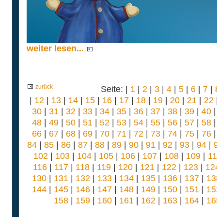
weiter lesen...
zurück
Seite: |
1
|
2
|
3
|
4
|
5
|
6
|
7
|
|
12
|
13
|
14
|
15
|
16
|
17
|
18
|
19
|
20
|
21
|
22
30
|
31
|
32
|
33
|
34
|
35
|
36
|
37
|
38
|
39
|
40
48
|
49
|
50
|
51
|
52
|
53
|
54
|
55
|
56
|
57
|
58
66
|
67
|
68
|
69
|
70
|
71
|
72
|
73
|
74
|
75
|
76
84
|
85
|
86
|
87
|
88
|
89
|
90
|
91
|
92
|
93
|
94
|
102
|
103
|
104
|
105
|
106
|
107
|
108
|
109
|
1
116
|
117
|
118
|
119
|
120
|
121
|
122
|
123
|
12
130
|
131
|
132
|
133
|
134
|
135
|
136
|
137
|
13
144
|
145
|
146
|
147
|
148
|
149
|
150
|
151
|
15
158
|
159
|
160
|
161
|
162
|
163
|
164
|
16