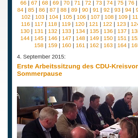
66
|
67
|
68
|
69
|
70
|
71
|
72
|
73
|
74
|
75
|
76
84
|
85
|
86
|
87
|
88
|
89
|
90
|
91
|
92
|
93
|
94
|
102
|
103
|
104
|
105
|
106
|
107
|
108
|
109
|
1
116
|
117
|
118
|
119
|
120
|
121
|
122
|
123
|
12
130
|
131
|
132
|
133
|
134
|
135
|
136
|
137
|
13
144
|
145
|
146
|
147
|
148
|
149
|
150
|
151
|
15
158
|
159
|
160
|
161
|
162
|
163
|
164
|
16
4. September 2015:
Erste Arbeitssitzung des CDU-Kreisvo
Sommerpause