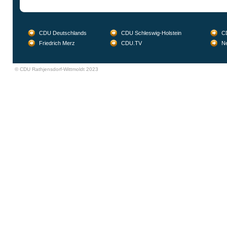
CDU Deutschlands
CDU Schleswig-Holstein
CD
Friedrich Merz
CDU.TV
Ne
© CDU Rathjensdorf-Wittmoldt 2023