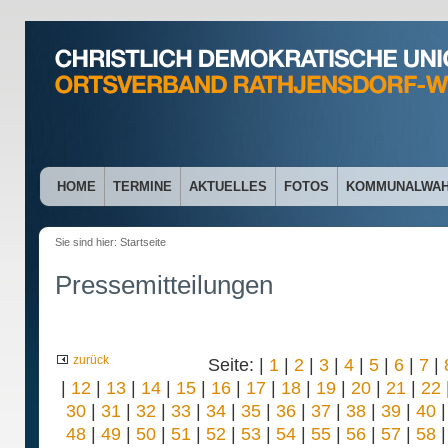
HOME
TERMINE
AKTUELLES
FOTOS
KOMMUNALWA
Sie sind hier:
Startseite
Pressemitteilungen
zurück
Seite: |
1
|
2
|
3
|
4
|
5
|
6
|
7
|
|
12
|
13
|
14
|
15
|
16
|
17
|
18
|
19
|
20
|
21
|
22
30
|
31
|
32
|
33
|
34
|
35
|
36
|
37
|
38
|
39
|
40
48
|
49
|
50
|
51
|
52
|
53
|
54
|
55
|
56
|
57
|
58