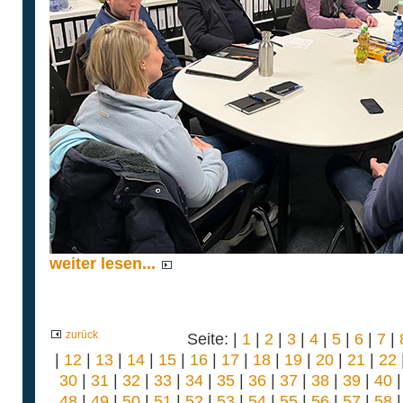
weiter lesen...
zurück
Seite: |
1
|
2
|
3
|
4
|
5
|
6
|
7
|
|
12
|
13
|
14
|
15
|
16
|
17
|
18
|
19
|
20
|
21
|
22
30
|
31
|
32
|
33
|
34
|
35
|
36
|
37
|
38
|
39
|
40
48
|
49
|
50
|
51
|
52
|
53
|
54
|
55
|
56
|
57
|
58