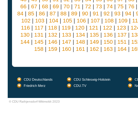
66
|
67
|
68
|
69
|
70
|
71
|
72
|
73
|
74
|
75
|
76
84
|
85
|
86
|
87
|
88
|
89
|
90
|
91
|
92
|
93
|
94
|
102
|
103
|
104
|
105
|
106
|
107
|
108
|
109
|
1
116
|
117
|
118
|
119
|
120
|
121
|
122
|
123
|
12
130
|
131
|
132
|
133
|
134
|
135
|
136
|
137
|
13
144
|
145
|
146
|
147
|
148
|
149
|
150
|
151
|
15
158
|
159
|
160
|
161
|
162
|
163
|
164
|
16
CDU Deutschlands
CDU Schleswig-Holstein
CD
Friedrich Merz
CDU.TV
Ne
© CDU Rathjensdorf-Wittmoldt 2023