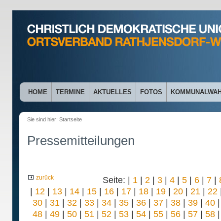
HOME
TERMINE
AKTUELLES
FOTOS
KOMMUNALWA
Sie sind hier:
Startseite
Pressemitteilungen
zurück
Seite: |
1
|
2
|
3
|
4
|
5
|
6
|
7
|
|
12
|
13
|
14
|
15
|
16
|
17
|
18
|
19
|
20
|
21
|
22
30
|
31
|
32
|
33
|
34
|
35
|
36
|
37
|
38
|
39
|
40
48
|
49
|
50
|
51
|
52
|
53
|
54
|
55
|
56
|
57
|
58