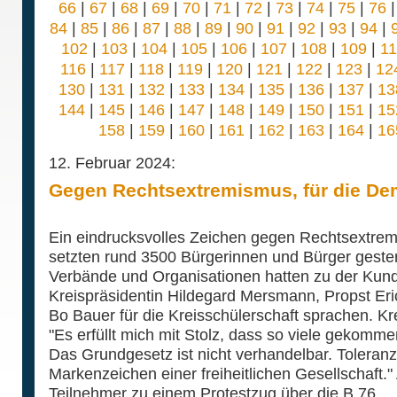
66
|
67
|
68
|
69
|
70
|
71
|
72
|
73
|
74
|
75
|
76
84
|
85
|
86
|
87
|
88
|
89
|
90
|
91
|
92
|
93
|
94
|
102
|
103
|
104
|
105
|
106
|
107
|
108
|
109
|
1
116
|
117
|
118
|
119
|
120
|
121
|
122
|
123
|
12
130
|
131
|
132
|
133
|
134
|
135
|
136
|
137
|
13
144
|
145
|
146
|
147
|
148
|
149
|
150
|
151
|
15
158
|
159
|
160
|
161
|
162
|
163
|
164
|
16
12. Februar 2024:
Gegen Rechtsextremismus, für die De
Ein eindrucksvolles Zeichen gegen Rechtsextrem
setzten rund 3500 Bürgerinnen und Bürger gestern
Verbände und Organisationen hatten zu der Kund
Kreispräsidentin Hildegard Mersmann, Propst Eri
Bo Bauer für die Kreisschülerschaft sprachen. Kr
"Es erfüllt mich mit Stolz, dass so viele gekomm
Das Grundgesetz ist nicht verhandelbar. Toleranz
Markenzeichen einer freiheitlichen Gesellschaft."
Teilnehmer zu einem Protestzug über die B 76.