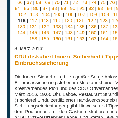
66
|
67
|
68
|
69
|
70
|
71
|
72
|
73
|
74
|
75
|
76
84
|
85
|
86
|
87
|
88
|
89
|
90
|
91
|
92
|
93
|
94
|
102
|
103
|
104
|
105
|
106
|
107
|
108
|
109
|
1
116
|
117
|
118
|
119
|
120
|
121
|
122
|
123
|
12
130
|
131
|
132
|
133
|
134
|
135
|
136
|
137
|
13
144
|
145
|
146
|
147
|
148
|
149
|
150
|
151
|
15
158
|
159
|
160
|
161
|
162
|
163
|
164
|
16
8. März 2016:
CDU diskutiert Innere Sicherheit / Tipp
Einbruchssicherung
Die Innere Sicherheit gibt zu großer Sorge Anlas
Einbruchssicherung stehen im Mittelpunkt einer 
Kreisverbandes Plön und des CDU-Ortverbandes
März 2016, 19.00 Uhr, Laboe, Restaurant Strand
(Tischlerei Sindt, zertifizierter Handwerksbetrieb
Sicherungseinrichtungen) gibt Hinweise und Tipp
dem Podium und mit den Gästen diskutieren unte
(CDU-Ortsvorsitzender Laboe) und Stefan Leyk (L