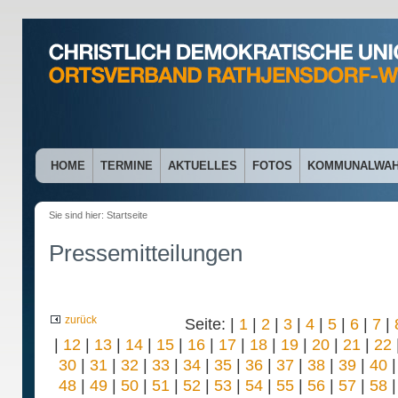
HOME
TERMINE
AKTUELLES
FOTOS
KOMMUNALWA
Sie sind hier:
Startseite
Pressemitteilungen
zurück
Seite: |
1
|
2
|
3
|
4
|
5
|
6
|
7
|
|
12
|
13
|
14
|
15
|
16
|
17
|
18
|
19
|
20
|
21
|
22
30
|
31
|
32
|
33
|
34
|
35
|
36
|
37
|
38
|
39
|
40
48
|
49
|
50
|
51
|
52
|
53
|
54
|
55
|
56
|
57
|
58