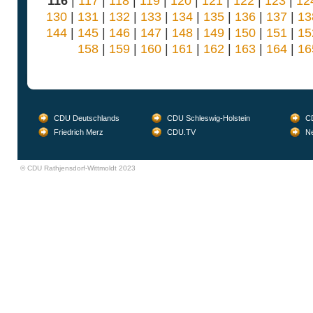
116
|
117
|
118
|
119
|
120
|
121
|
122
|
123
|
12
130
|
131
|
132
|
133
|
134
|
135
|
136
|
137
|
13
144
|
145
|
146
|
147
|
148
|
149
|
150
|
151
|
15
158
|
159
|
160
|
161
|
162
|
163
|
164
|
16
CDU Deutschlands
CDU Schleswig-Holstein
CD
Friedrich Merz
CDU.TV
Ne
© CDU Rathjensdorf-Wittmoldt 2023