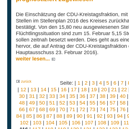
Die Einschätzung der CDU-Kreistagsfraktion, mi
Stellen im Stellenplan 2016 des Kreises zurückhal
bestätigt. Von den 15,80 neu ausgewiesenen Stel
Flüchtlingssituation sind zum 15. Februar 5,15 St
sollen zeitnah besetzt werden. Dies geht aus ein
hervor, die auf Antrag der CDU-Kreistagsfraktion 
Hauptausschuss 23. Februar 2016).
weiter lesen...
zurück
Seite: |
1
|
2
|
3
|
4
|
5
|
6
|
7
|
|
12
|
13
|
14
|
15
|
16
|
17
|
18
|
19
|
20
|
21
|
22
30
|
31
|
32
|
33
|
34
|
35
|
36
|
37
|
38
|
39
|
40
48
|
49
|
50
|
51
|
52
|
53
|
54
|
55
|
56
|
57
|
58
66
|
67
|
68
|
69
|
70
|
71
|
72
|
73
|
74
|
75
|
76
84
|
85
|
86
|
87
|
88
|
89
|
90
|
91
|
92
|
93
|
94
|
102
|
103
|
104
|
105
|
106
|
107
|
108
|
109
|
1